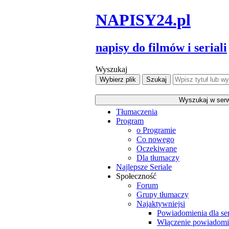
NAPISY
24
.pl
napisy do filmów i seriali
Wyszukaj
Tłumaczenia
Program
o Programie
Co nowego
Oczekiwane
Dla tłumaczy
Najlepsze Seriale
Społeczność
Forum
Grupy tłumaczy
Najaktywniejsi
Powiadomienia dla ser
Włączenie powiadomi