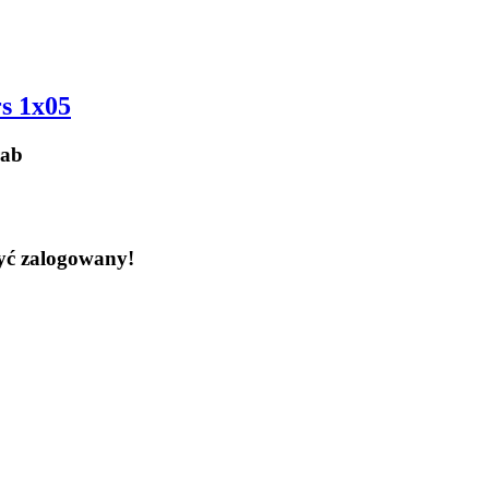
s 1x05
rab
yć zalogowany!