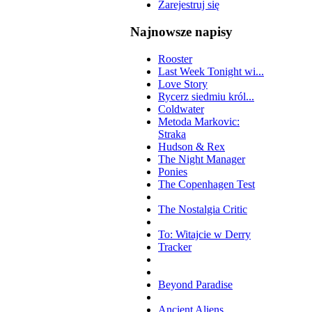
Zarejestruj się
Najnowsze napisy
Rooster
Last Week Tonight wi...
Love Story
Rycerz siedmiu król...
Coldwater
Metoda Markovic:
Straka
Hudson & Rex
The Night Manager
Ponies
The Copenhagen Test
The Nostalgia Critic
To: Witajcie w Derry
Tracker
Beyond Paradise
Ancient Aliens