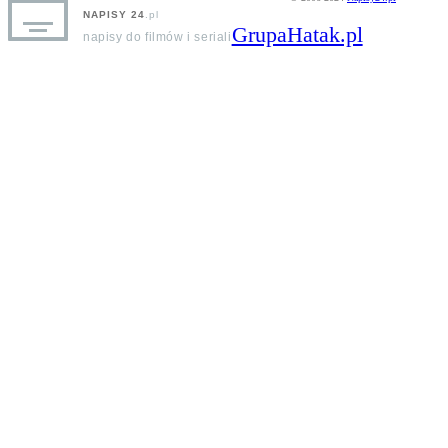
NAPISY 24
.pl
GrupaHatak.pl
napisy do filmów i seriali