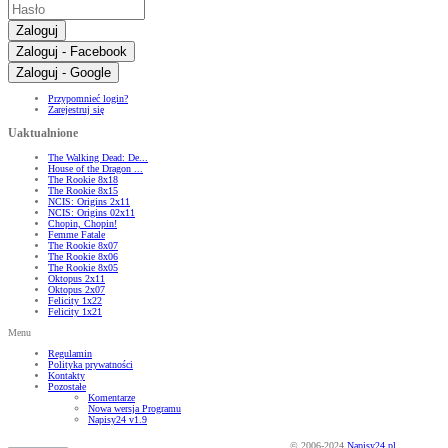
Zaloguj
Zaloguj - Facebook
Zaloguj - Google
Przypomnieć login?
Zarejestruj się
Uaktualnione
The Walking Dead: De...
House of the Dragon ...
The Rookie 8x18
The Rookie 8x15
NCIS: Origins 2x11
NCIS: Origins 02x11
Chopin, Chopin!
Femme Fatale
The Rookie 8x07
The Rookie 8x06
The Rookie 8x05
Oktopus 2x11
Oktopus 2x07
Felicity 1x22
Felicity 1x21
Menu
Regulamin
Polityka prywatności
Kontakty
Pozostałe
Komentarze
Nowa wersja Programu
Napisy24 v1.9
© 2006-2024
Napisy24.pl