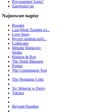
Przypomnieć login?
Zarejestruj się
Najnowsze napisy
Rooster
Last Week Tonight wi...
Love Story
Rycerz siedmiu król...
Coldwater
Metoda Markovic:
Straka
Hudson & Rex
The Night Manager
Ponies
The Copenhagen Test
The Nostalgia Critic
To: Witajcie w Derry
Tracker
Beyond Paradise