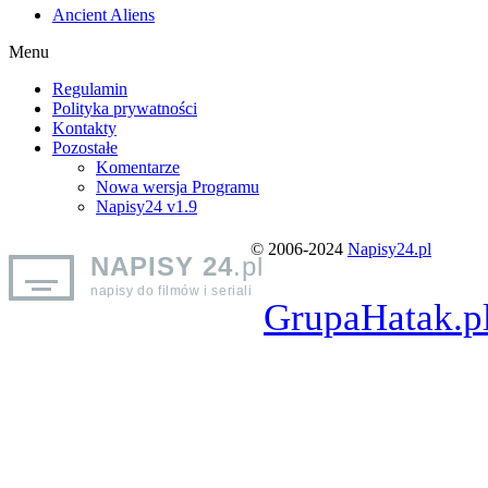
Ancient Aliens
Menu
Regulamin
Polityka prywatności
Kontakty
Pozostałe
Komentarze
Nowa wersja Programu
Napisy24 v1.9
© 2006-2024
Napisy24.pl
NAPISY 24
.pl
napisy do filmów i seriali
GrupaHatak.p