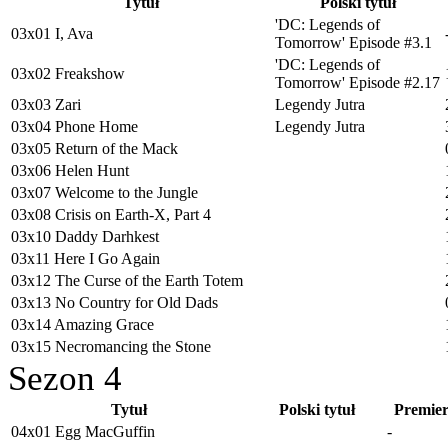
Tytuł
Polski tytuł
'DC: Legends of
03x01 I, Ava
Tomorrow' Episode #3.1
'DC: Legends of
03x02 Freakshow
Tomorrow' Episode #2.17
03x03 Zari
Legendy Jutra
03x04 Phone Home
Legendy Jutra
03x05 Return of the Mack
03x06 Helen Hunt
03x07 Welcome to the Jungle
03x08 Crisis on Earth-X, Part 4
03x10 Daddy Darhkest
03x11 Here I Go Again
03x12 The Curse of the Earth Totem
03x13 No Country for Old Dads
03x14 Amazing Grace
03x15 Necromancing the Stone
Sezon 4
Tytuł
Polski tytuł
Premie
04x01 Egg MacGuffin
-