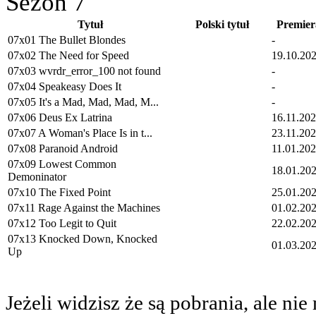
Sezon 7
Tytuł
Polski tytuł
Premier
07x01 The Bullet Blondes
-
07x02 The Need for Speed
19.10.20
07x03 wvrdr_error_100 not found
-
07x04 Speakeasy Does It
-
07x05 It's a Mad, Mad, Mad, M...
-
07x06 Deus Ex Latrina
16.11.20
07x07 A Woman's Place Is in t...
23.11.20
07x08 Paranoid Android
11.01.20
07x09 Lowest Common
18.01.20
Demoninator
07x10 The Fixed Point
25.01.20
07x11 Rage Against the Machines
01.02.20
07x12 Too Legit to Quit
22.02.20
07x13 Knocked Down, Knocked
01.03.20
Up
Jeżeli widzisz że są pobrania, ale n