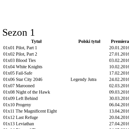
Sezon 1
Tytuł
Polski tytuł
Premiera
01x01 Pilot, Part 1
20.01.201
01x02 Pilot, Part 2
27.01.201
01x03 Blood Ties
03.02.201
01x04 White Knights
10.02.201
01x05 Fail-Safe
17.02.201
01x06 Star City 2046
Legendy Jutra
24.02.201
01x07 Marooned
02.03.201
01x08 Night of the Hawk
09.03.201
01x09 Left Behind
30.03.201
01x10 Progeny
06.04.201
01x11 The Magnificent Eight
13.04.201
01x12 Last Refuge
20.04.201
01x13 Leviathan
27.04.201