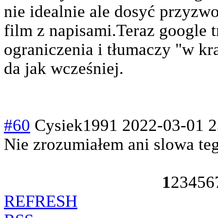
nie idealnie ale dosyć przyzw
film z napisami.Teraz google t
ograniczenia i tłumaczy "w kra
da jak wcześniej.
#60
Cysiek1991
2022-03-01 2
Nie zrozumiałem ani slowa te
1
2
3
4
5
6
REFRESH