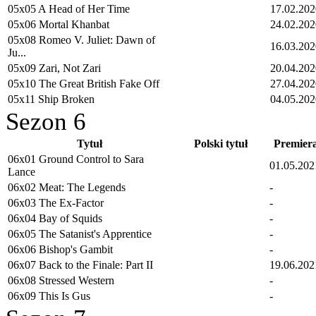
05x05 A Head of Her Time
17.02.202
05x06 Mortal Khanbat
24.02.202
05x08 Romeo V. Juliet: Dawn of
16.03.202
Ju...
05x09 Zari, Not Zari
20.04.202
05x10 The Great British Fake Off
27.04.202
05x11 Ship Broken
04.05.202
Sezon 6
Tytuł
Polski tytuł
Premier
06x01 Ground Control to Sara
01.05.202
Lance
06x02 Meat: The Legends
-
06x03 The Ex-Factor
-
06x04 Bay of Squids
-
06x05 The Satanist's Apprentice
-
06x06 Bishop's Gambit
-
06x07 Back to the Finale: Part II
19.06.202
06x08 Stressed Western
-
06x09 This Is Gus
-