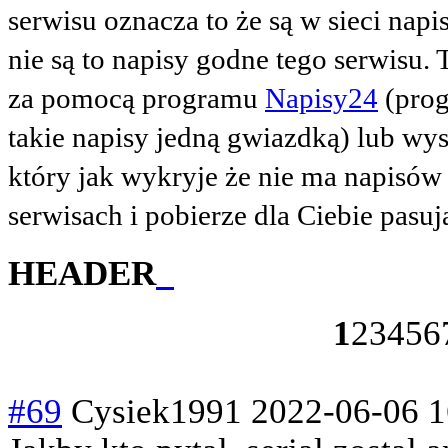
serwisu oznacza to że są w sieci napis
nie są to napisy godne tego serwisu.
za pomocą programu
Napisy24
(prog
takie napisy jedną gwiazdką) lub wy
który jak wykryje że nie ma napisów
serwisach i pobierze dla Ciebie pasu
HEADER
1
2
3
4
5
6
#69
Cysiek1991
2022-06-06 1