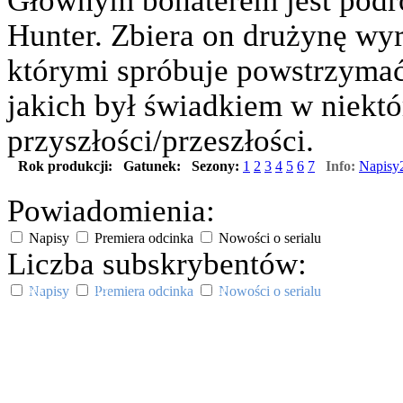
Hunter. Zbiera on drużynę wy
którymi spróbuje powstrzymać
jakich był świadkiem w niektó
przyszłości/przeszłości.
Rok produkcji:
Gatunek:
Sezony:
1
2
3
4
5
6
7
Info:
Napisy2
Powiadomienia:
Napisy
Premiera odcinka
Nowości o serialu
Liczba subskrybentów:
43
13
3
Napisy
Premiera odcinka
Nowości o serialu