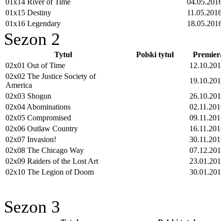
01x14 River of Time
04.05.201
01x15 Destiny
11.05.201
01x16 Legendary
18.05.201
Sezon 2
Tytuł
Polski tytuł
Premier
02x01 Out of Time
12.10.20
02x02 The Justice Society of
19.10.20
America
02x03 Shogun
26.10.20
02x04 Abominations
02.11.201
02x05 Compromised
09.11.201
02x06 Outlaw Country
16.11.201
02x07 Invasion!
30.11.201
02x08 The Chicago Way
07.12.20
02x09 Raiders of the Lost Art
23.01.20
02x10 The Legion of Doom
30.01.20
Sezon 3