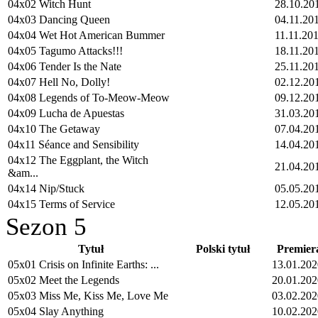
04x02 Witch Hunt
28.10.20
04x03 Dancing Queen
04.11.20
04x04 Wet Hot American Bummer
11.11.20
04x05 Tagumo Attacks!!!
18.11.20
04x06 Tender Is the Nate
25.11.20
04x07 Hell No, Dolly!
02.12.20
04x08 Legends of To-Meow-Meow
09.12.20
04x09 Lucha de Apuestas
31.03.20
04x10 The Getaway
07.04.20
04x11 Séance and Sensibility
14.04.20
04x12 The Eggplant, the Witch
21.04.20
&am...
04x14 Nip/Stuck
05.05.20
04x15 Terms of Service
12.05.20
Sezon 5
Tytuł
Polski tytuł
Premier
05x01 Crisis on Infinite Earths: ...
13.01.202
05x02 Meet the Legends
20.01.202
05x03 Miss Me, Kiss Me, Love Me
03.02.202
05x04 Slay Anything
10.02.202