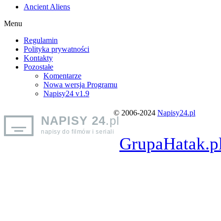
Ancient Aliens
Menu
Regulamin
Polityka prywatności
Kontakty
Pozostałe
Komentarze
Nowa wersja Programu
Napisy24 v1.9
© 2006-2024
Napisy24.pl
NAPISY 24
.pl
napisy do filmów i seriali
GrupaHatak.p