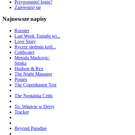
Przypomnieć login?
Zarejestruj się
Najnowsze napisy
Rooster
Last Week Tonight wi...
Love Story
Rycerz siedmiu król...
Coldwater
Metoda Markovic:
Straka
Hudson & Rex
The Night Manager
Ponies
The Copenhagen Test
The Nostalgia Critic
To: Witajcie w Derry
Tracker
Beyond Paradise