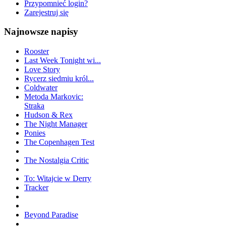
Przypomnieć login?
Zarejestruj się
Najnowsze napisy
Rooster
Last Week Tonight wi...
Love Story
Rycerz siedmiu król...
Coldwater
Metoda Markovic:
Straka
Hudson & Rex
The Night Manager
Ponies
The Copenhagen Test
The Nostalgia Critic
To: Witajcie w Derry
Tracker
Beyond Paradise