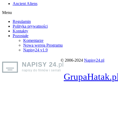
Ancient Aliens
Menu
Regulamin
Polityka prywatności
Kontakty
Pozostałe
Komentarze
Nowa wersja Programu
Napisy24 v1.9
© 2006-2024
Napisy24.pl
NAPISY 24
.pl
napisy do filmów i seriali
GrupaHatak.p