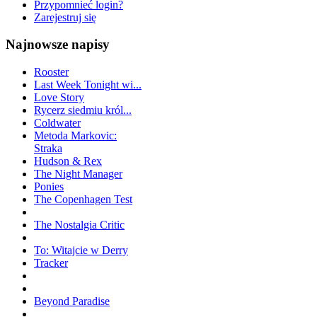
Przypomnieć login?
Zarejestruj się
Najnowsze napisy
Rooster
Last Week Tonight wi...
Love Story
Rycerz siedmiu król...
Coldwater
Metoda Markovic:
Straka
Hudson & Rex
The Night Manager
Ponies
The Copenhagen Test
The Nostalgia Critic
To: Witajcie w Derry
Tracker
Beyond Paradise