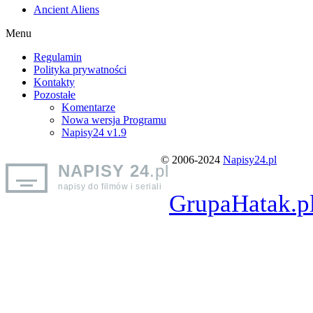
Ancient Aliens
Menu
Regulamin
Polityka prywatności
Kontakty
Pozostałe
Komentarze
Nowa wersja Programu
Napisy24 v1.9
© 2006-2024
Napisy24.pl
NAPISY 24
.pl
napisy do filmów i seriali
GrupaHatak.p